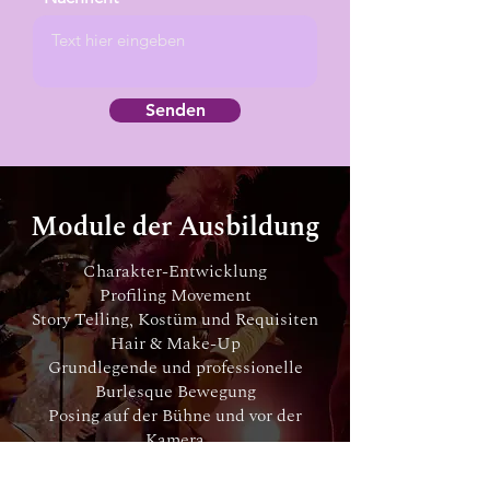
Senden
Module der Ausbildung
Charakter-Entwicklung
Profiling Movement
Story Telling, Kostüm und Requisiten
Hair & Make-Up
Grundlegende und professionelle
Burlesque Bewegung
Posing auf der Bühne und vor der
Kamera
Schauspiel
Business Skills, Marketing