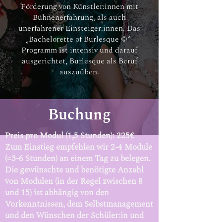
Förderung von Künstler:innen mit
Bühnenerfahrung, als auch
unerfahrener Einsteiger:innen. Das
„Bachelorette of Burlesque ©“-
Programm ist intensiv und darauf
ausgerichtet, Burlesque als Beruf
auszuüben.
Buchung
Preis pro Modul (1,5 Stunden): 225€
Zum Einstieg empfehlen wir 2-4 Module
(=3-6 Stunden) an einem Tag zu belegen.
Die gewünschte und benötigte Anzahl
von Modulen (in der Regel zwischen 8
und 15) ist abhängig von den
Vorkenntnissen, dem Selbstmanagement
und den Wünschen der Schüler:in und