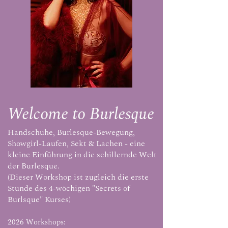
Welcome to Burlesque
Handschuhe, Burlesque-Bewegung,
Showgirl-Laufen, Sekt & Lachen - e
ine
kleine Einführung in die schillernde Welt
der Burlesque.
(Dieser Workshop ist zugleich d
ie erste
Stunde des 4-wöchigen "Secrets of
Burlsque" Kurses)
2026 Workshops: