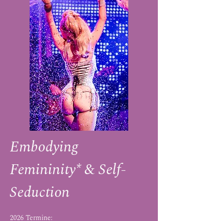
Embodying
Femininity* & Self-
Seduction​
2026 Termin
e: