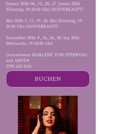
Januar: 2026: 06., 13., 20., 27. Januar 2026
(Dienstag, 19-20:30 Uhr) (AUSVERKAUFT)
Mai 2026: 5. 12., 19. ,26. Mai (Dienstag, 19-
20:30 Uhr) (AUSVERKAUFT)
September 2026: 9., 16., 26., 30. Sep 2026
(Mittwochs, 19-20:30 Uhr)
Dozentinnen: MARLENE VON STEENVAG
und ARDEN
259€ inkl Sekt
BUCHEN