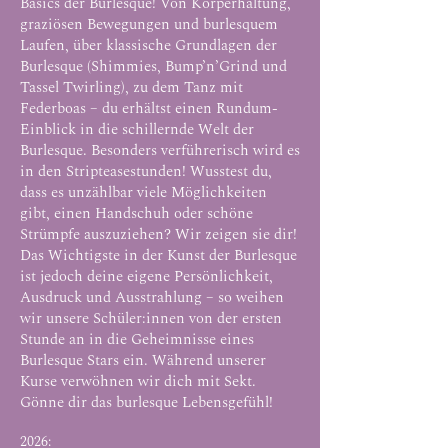
Basics der Burlesque! Von Körperhaltung,
graziösen Bewegungen und burlesquem
Laufen, über klassische Grundlagen der
Burlesque (Shimmies, Bump’n’Grind und
Tassel Twirling), zu dem Tanz mit
Federboas
– du erhältst einen Rundum-
Einblick in die schillernde Welt der
Burlesque. Besonders verführerisch wird es
in den Stripteasestunden! Wusste
s
t du,
dass es unzählbar viele Möglichkeiten
gibt, einen Handschuh oder schöne
Strümpfe auszuziehen? Wir zeigen sie dir!
Das Wichtigste in der Kunst der Burlesque
ist jedoch deine eigene Persönlichkeit,
Ausdruck und Ausstrahlung – so weihen
wir unsere Schüler:innen von der ersten
Stunde an in die Geheimnisse eines
Burlesque Stars ein. Während unserer
Kurse verwöhnen wir dich mit Sekt.
Gönne dir das burlesque Lebensgef
ühl!
2026: