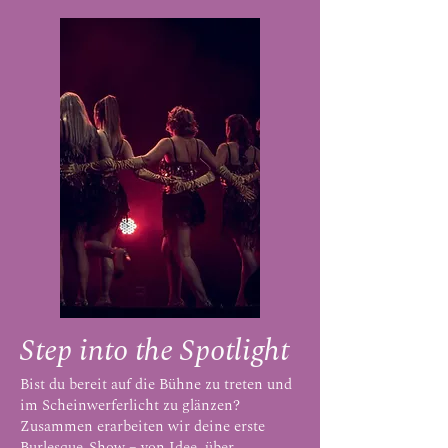
Step into the Spotlight
Bist du bereit auf die Bühne zu treten und
im Scheinwerferlicht zu glänzen?
Zusammen erarbeiten wir deine erste
Burlesque-Show – von Idee, über