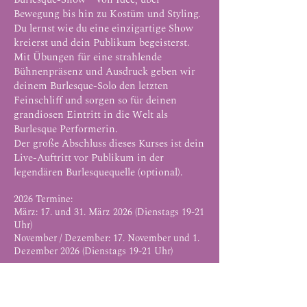
Bewegung bis hin zu Kostüm und Styling.
Du lernst wie du eine einzigartige Show
kreierst und dein Publikum begeisterst.
Mit Übungen für eine strahlende
Bühnenpräsenz und Ausdruck geben wir
deinem Burlesque-Solo den letzten
Feinschliff und sorgen so für deinen
grandiosen Eintritt in die Welt als
Burlesque Performerin.
Der große Abschluss dieses Kurses ist dein
Live-Auftritt vor Publikum in der
legendären Burlesquequelle
(optional).
2026 Termine:
März: 17. und 31. März 2026 (Dienstags 19-21
Uhr)
November / Dezember: 17. November und 1.
Dezember 2026
(Dienstags 19-21 Uhr)
Dozentinnen:
MARLENE VON STEENVAG
und
ARDEN
239€