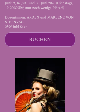
Juni: 9, 16., 23. und 30. Juni 2026 (Dienstags,
19-20:30Uhr) (nur noch wenige Plätze!)
Dozentinnen: ARDEN und
MARLENE VON
STEENVAG
259€ inkl Sekt
BUCHEN